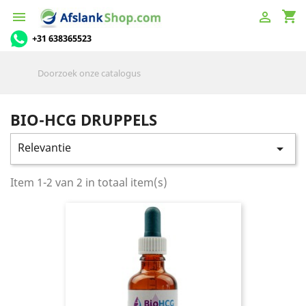
shopping_cart


+31 638365523
BIO-HCG DRUPPELS
Relevantie

Item 1-2 van 2 in totaal item(s)