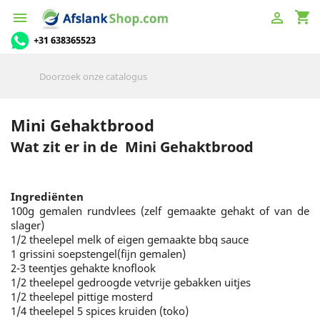
shopping_cart


+31 638365523
Mini Gehaktbrood
Wat zit er in de Mini Gehaktbrood
Ingrediënten
100g gemalen rundvlees (zelf gemaakte gehakt of van de
slager)
1/2 theelepel melk of eigen gemaakte bbq sauce
1 grissini soepstengel(fijn gemalen)
2-3 teentjes gehakte knoflook
1/2 theelepel gedroogde vetvrije gebakken uitjes
1/2 theelepel pittige mosterd
1/4 theelepel 5 spices kruiden (toko)