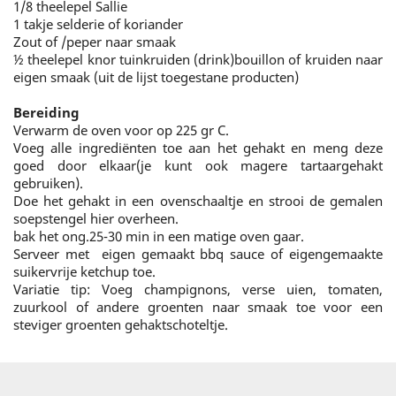
1/8 theelepel Sallie
1 takje selderie of koriander
Zout of /peper naar smaak
½ theelepel knor tuinkruiden (drink)bouillon of kruiden naar
eigen smaak (uit de lijst toegestane producten)
Bereiding
Verwarm de oven voor op 225 gr C.
Voeg alle ingrediënten toe aan het gehakt en meng deze
goed door elkaar(je kunt ook magere tartaargehakt
gebruiken).
Doe het gehakt in een ovenschaaltje en strooi de gemalen
soepstengel hier overheen.
bak het ong.25-30 min in een matige oven gaar.
Serveer met eigen gemaakt bbq sauce of eigengemaakte
suikervrije ketchup toe.
Variatie tip: Voeg champignons, verse uien, tomaten,
zuurkool of andere groenten naar smaak toe voor een
steviger groenten gehaktschoteltje.