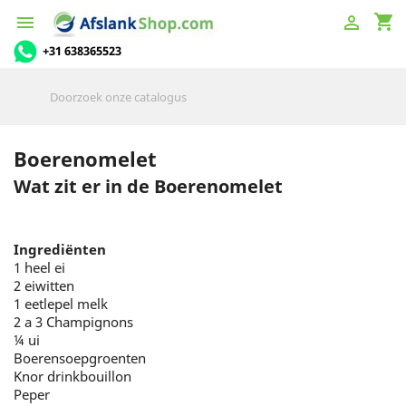
shopping_cart


+31 638365523
Boerenomelet
Wat zit er in de Boerenomelet
Ingrediënten
1 heel ei
2 eiwitten
1 eetlepel melk
2 a 3 Champignons
¼ ui
Boerensoepgroenten
Knor drinkbouillon
Peper