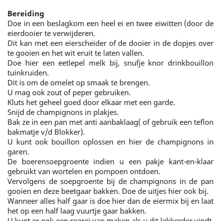
Bereiding
Doe in een beslagkom een heel ei en twee eiwitten (door de
eierdooier te verwijderen.
Dit kan met een eierscheider of de dooier in de dopjes over
te gooien en het wit eruit te laten vallen.
Doe hier een eetlepel melk bij, snufje knor drinkbouillon
tuinkruiden.
Dit is om de omelet op smaak te brengen.
U mag ook zout of peper gebruiken.
Kluts het geheel goed door elkaar met een garde.
Snijd de champignons in plakjes.
Bak ze in een pan met anti aanbaklaag( of gebruik een teflon
bakmatje v/d Blokker).
U kunt ook bouillon oplossen en hier de champignons in
garen.
De boerensoepgroente indien u een pakje kant-en-klaar
gebruikt van wortelen en pompoen ontdoen.
Vervolgens de soepgroente bij de champignons in de pan
gooien en deze beetgaar bakken. Doe de uitjes hier ook bij.
Wanneer alles half gaar is doe hier dan de eiermix bij en laat
het op een half laag vuurtje gaar bakken.
U kunt er ook een roerei van maken als u dit lekkerder vindt.