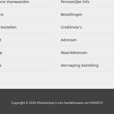
ene Voorwaarden
Persoonlijke Info
ns
Bestellingen
 bestellen
Creditnota's
t
Adressen
ap
Waardebonnen
s
Herroeping bestelling
Copyright © 2026 Afslankshop is een handelsnaam van HAGECO