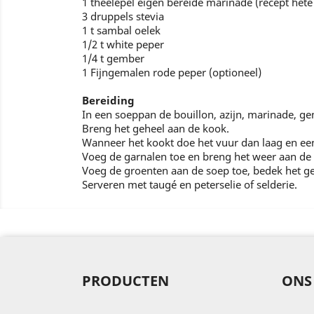
1 theelepel eigen bereide marinade (recept hete
3 druppels stevia
1 t sambal oelek
1/2 t white peper
1/4 t gember
1 Fijngemalen rode peper (optioneel)
Bereiding
In een soeppan de bouillon, azijn, marinade, ge
Breng het geheel aan de kook.
Wanneer het kookt doe het vuur dan laag en ee
Voeg de garnalen toe en breng het weer aan de
Voeg de groenten aan de soep toe, bedek het geh
Serveren met taugé en peterselie of selderie.
PRODUCTEN
ONS 