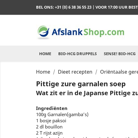
BEL ONS:
+31 (0) 6 38 36 55 23
| VOOR 17:00 UUR BES
HOME
BIO-HCG DRUPPELS
SENSE! BIO-HCG
Home
Dieet recepten
Oriëntaalse ge
Pittige zure garnalen soep
Wat zit er in de Japanse Pittige 
Ingrediënten
100g Garnalen(gamba’s)
1 bosje paksoi
2 dl bouillon
2 T rijst azijn