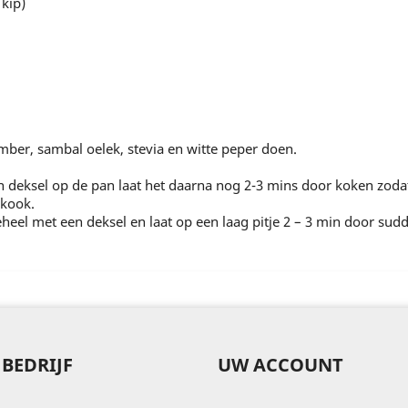
 kip)
mber, sambal oelek, stevia en witte peper doen.
n deksel op de pan laat het daarna nog 2-3 mins door koken zo
 kook.
eel met een deksel en laat op een laag pitje 2 – 3 min door sud
BEDRIJF
UW ACCOUNT