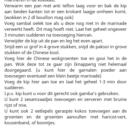
Verwarm een pan met anti teflon laag voor en bak de kip
aan beiden kanten tot er een krokant laagje omheen komt.
(wokken in 2 dl bouillon mag ook)
Voeg sambal oelek toe als u deze nog niet in de marinade
verwerkt heeft. Dit mag hoeft niet. Laat het geheel ongeveer
3 minuten sudderen na toevoeging hiervan.
Verwijder de kip uit de pan en leg het even apart.
Snijd een ui grof in 4 grove stukken, snijd de paksoi in grove
stukken of de Chinese kool.
Voeg hier de Chinese wokgroenten toe en gooi het in de
pan. Wok deze tot ze gaar zijn (knapperig niet helemaal
doorgegaard. (u kunt hier de garnalen poeder aan
toevoegen eventueel een klein beetje marinade)
Voeg de kip hier aan toe en laat het geheel 1-3 min door
sudderen.
I.p.v. kip kunt u voor dit gerecht ook gamba’s gebruiken.
U kunt 2 sesamzaadjes toevoegen en serveren met bruine
rijst of mie.
U kunt ook 2 eetlepels geraspte kokos toevoegen aan de
groenten en de groenten aanvullen met haricot-vert,
kousenband, of boontjes.