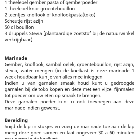
1 theelepel gember pasta of gemberpoeder
1 theelepel knor groentebouillon
2 teentjes knoflook of knoflookpasta(toko)
Scheutje rijst azijn
50 dl bouillon
3 druppels Stevia (plantaardige zoetstof bij de natuurwinkel
verkrijgbaar)
Marinade
Gember, knoflook, sambal oelek, groentebouillon, rijst azijn,
stevia, water mengen (in de koelkast is deze marinade 1
week houdbaar kun je van alles mee inleggen.
Indien u van garnalen smaak houd kunt u gedroogde
garnalen bij de toko kopen en deze met een vijzel fijnmalen
tot poeder om uw eten op smaak te brengen.
Deze garnalen poeder kunt u ook toevoegen aan deze
marinade indien gewenst.
Bereiding
Snijd de kip in stukjes en voeg de marinade toe aan de kip
meng deze goed samen en laat ongeveer 30 a 60 minuten
marineren in de koelkast.