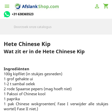
shopping_cart


+31 638365523
Hete Chinese Kip
Wat zit er in de Hete Chinese Kip
Ingrediënten
100g kipfilet (in stukjes gesneden)
1 grof gehakte ui
1-2 t sambal oelek
2 rode Spaanse pepers (mag hoeft niet)
1 Paksoi of Chinese kool
1 paprika
1 pak Chinese wokgroenten( Fase I verwijder alle stukjes
wortel) Fase II niet.)