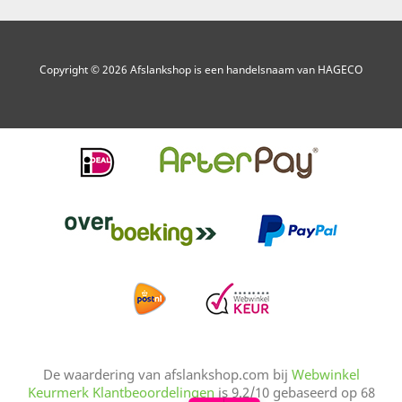
Copyright © 2026 Afslankshop is een handelsnaam van HAGECO
De waardering van
afslankshop.com
bij
Webwinkel
Keurmerk Klantbeoordelingen
is
9.2
/
10
gebaseerd op
68