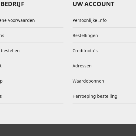
BEDRIJF
UW ACCOUNT
ene Voorwaarden
Persoonlijke Info
ns
Bestellingen
 bestellen
Creditnota's
t
Adressen
ap
Waardebonnen
s
Herroeping bestelling