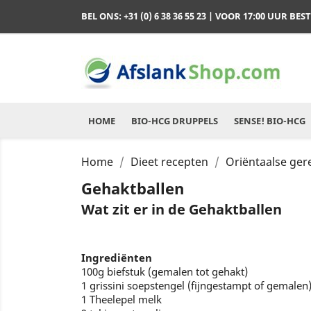
BEL ONS:
+31 (0) 6 38 36 55 23
| VOOR 17:00 UUR BES
HOME
BIO-HCG DRUPPELS
SENSE! BIO-HCG
Home
Dieet recepten
Oriëntaalse ge
Gehaktballen
Wat zit er in de Gehaktballen
Ingrediënten
100g biefstuk (gemalen tot gehakt)
1 grissini soepstengel (fijngestampt of gemalen
1 Theelepel melk