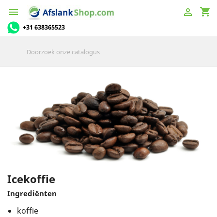
shopping_cart


+31 638365523
Icekoffie
Ingrediënten
koffie