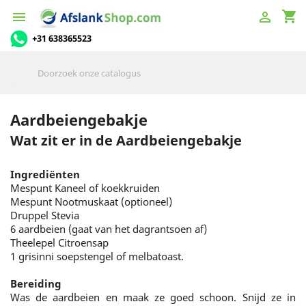
shopping_cart


+31 638365523
Aardbeiengebakje
Wat zit er in de Aardbeiengebakje
Ingrediënten
Mespunt Kaneel of koekkruiden
Mespunt Nootmuskaat (optioneel)
Druppel Stevia
6 aardbeien (gaat van het dagrantsoen af)
Theelepel Citroensap
1 grisinni soepstengel of melbatoast.
Bereiding
Was de aardbeien en maak ze goed schoon. Snijd ze in