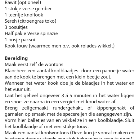
Rawit (optioneel)
1 stukje verse gember
1 teentje knoflook
Sereh (citroengras toko)
3 bosuitjes
Half pakje Verse spinazie
1 bosje paksoi
Kook touw (waarmee men b.v. ook rolades wikkelt)
Bereiding
Maak eerst zelf de wontons
Blancheer een aantal koolblaadjes door een pannetje water
aan de kook te brengen met een klein beetje zout.
Wanneer het water kook doe je de blaadjes in het water en
het vuur uit.
Laat het geheel ongeveer 3 á 5 minuten in het water liggen
en spoel ze daarna in een vergiet met koud water af.
Breng zelfgemaakt rundergehakt, of kippengehakt of
garnalen op smaak met de specereijen die aangegeven zijn.
Vorm hier balletjes van en wikkel ze in een koolblaadje. Sluit
het koolblaadje af met een stukje touw.
Maak een aantal koolwontons (Deze kun je vooraf maken en
invriezen door er steeds een stuk bakpapier tussen te doen)