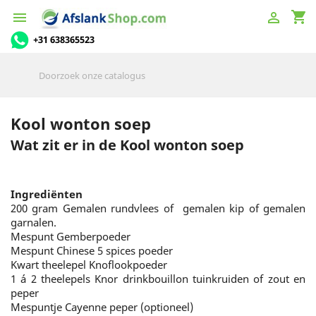
shopping_cart


+31 638365523
Kool wonton soep
Wat zit er in de Kool wonton soep
Ingrediënten
200 gram Gemalen rundvlees of gemalen kip of gemalen
garnalen.
Mespunt Gemberpoeder
Mespunt Chinese 5 spices poeder
Kwart theelepel Knoflookpoeder
1 á 2 theelepels Knor drinkbouillon tuinkruiden of zout en
peper
Mespuntje Cayenne peper (optioneel)