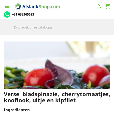
shopping_cart


+31 638365523
Verse bladspinazie, cherrytomaatjes,
knoflook, uitje en kipfilet
Ingrediënten