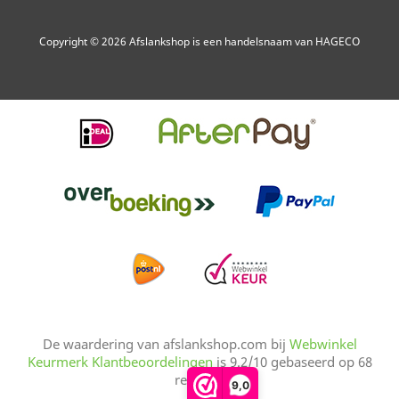
Copyright © 2026 Afslankshop is een handelsnaam van HAGECO
De waardering van
afslankshop.com
bij
Webwinkel
Keurmerk Klantbeoordelingen
is
9.2
/
10
gebaseerd op
68
reviews.
9,0