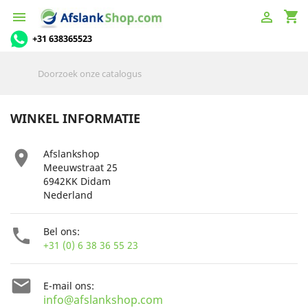
shopping_cart


+31 638365523
WINKEL INFORMATIE

Afslankshop
Meeuwstraat 25
6942KK Didam
Nederland

Bel ons:
+31 (0) 6 38 36 55 23

E-mail ons:
info@afslankshop.com