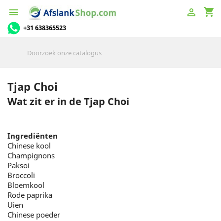
shopping_cart


+31 638365523
Tjap Choi
Wat zit er in de Tjap Choi
Ingrediënten
Chinese kool
Champignons
Paksoi
Broccoli
Bloemkool
Rode paprika
Uien
Chinese poeder