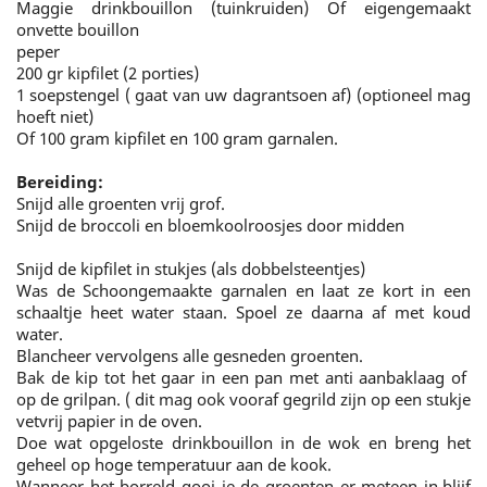
Maggie drinkbouillon (tuinkruiden) Of eigengemaakt
onvette bouillon
peper
200 gr kipfilet (2 porties)
1 soepstengel ( gaat van uw dagrantsoen af) (optioneel mag
hoeft niet)
Of 100 gram kipfilet en 100 gram garnalen.
Bereiding:
Snijd alle groenten vrij grof.
Snijd de broccoli en bloemkoolroosjes door midden
Snijd de kipfilet in stukjes (als dobbelsteentjes)
Was de Schoongemaakte garnalen en laat ze kort in een
schaaltje heet water staan. Spoel ze daarna af met koud
water.
Blancheer vervolgens alle gesneden groenten.
Bak de kip tot het gaar in een pan met anti aanbaklaag of
op de grilpan. ( dit mag ook vooraf gegrild zijn op een stukje
vetvrij papier in de oven.
Doe wat opgeloste drinkbouillon in de wok en breng het
geheel op hoge temperatuur aan de kook.
Wanneer het borreld gooi je de groenten er meteen in.blijf