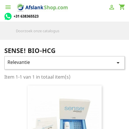
shopping_cart


+31 638365523
SENSE! BIO-HCG
Relevantie

Item 1-1 van 1 in totaal item(s)