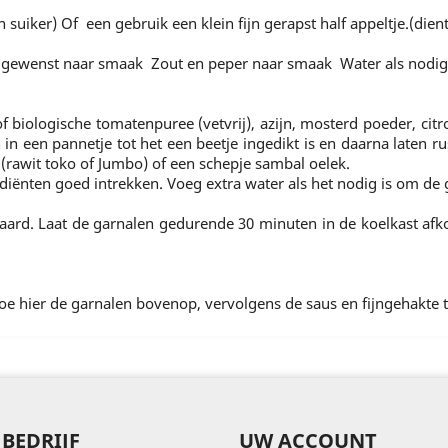
suiker) Of een gebruik een klein fijn gerapst half appeltje.(dien
n gewenst naar smaak Zout en peper naar smaak Water als nodig
biologische tomatenpuree (vetvrij), azijn, mosterd poeder, citro
 een pannetje tot het een beetje ingedikt is en daarna laten rus
d (rawit toko of Jumbo) of een schepje sambal oelek.
iënten goed intrekken. Voeg extra water als het nodig is om de 
aard. Laat de garnalen gedurende 30 minuten in de koelkast afk
Doe hier de garnalen bovenop, vervolgens de saus en fijngehakte t
BEDRIJF
UW ACCOUNT