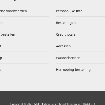
ene Voorwaarden
Persoonlijke Info
ns
Bestellingen
 bestellen
Creditnota's
t
Adressen
ap
Waardebonnen
s
Herroeping bestelling
Copyright © 2026 Afslankshop is een handelsnaam van HAGECO