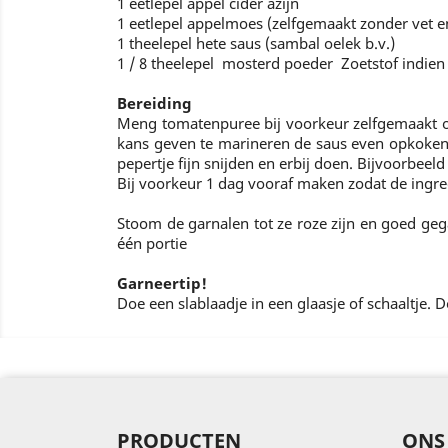
1 eetlepel appel cider azijn
1 eetlepel appelmoes (zelfgemaakt zonder vet en 
1 theelepel hete saus (sambal oelek b.v.)
1 / 8 theelepel mosterd poeder Zoetstof indie
Bereiding
Meng tomatenpuree bij voorkeur zelfgemaakt of 
kans geven te marineren de saus even opkoken in
pepertje fijn snijden en erbij doen. Bijvoorbeel
Bij voorkeur 1 dag vooraf maken zodat de ingred
Stoom de garnalen tot ze roze zijn en goed geg
één portie
Garneertip!
Doe een slablaadje in een glaasje of schaaltje. 
PRODUCTEN
ONS 