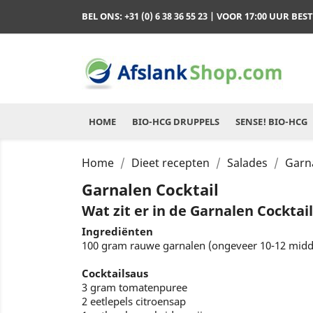
BEL ONS:
+31 (0) 6 38 36 55 23
| VOOR 17:00 UUR BES
HOME
BIO-HCG DRUPPELS
SENSE! BIO-HCG
Home
Dieet recepten
Salades
Garna
Garnalen Cocktail
Wat zit er in de Garnalen Cocktai
Ingrediënten
100 gram rauwe garnalen (ongeveer 10-12 midd
Cocktailsaus
3 gram tomatenpuree
2 eetlepels citroensap