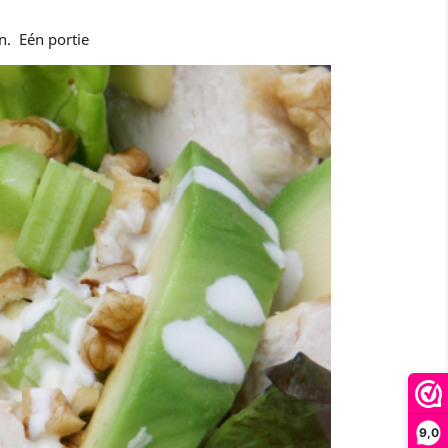
n. Eén portie
9,0