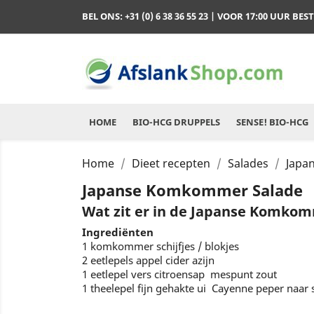
BEL ONS:
+31 (0) 6 38 36 55 23
| VOOR 17:00 UUR BES
HOME
BIO-HCG DRUPPELS
SENSE! BIO-HCG
Home
Dieet recepten
Salades
Japa
Japanse Komkommer Salade
Wat zit er in de Japanse Komko
Ingrediënten
1 komkommer schijfjes / blokjes
2 eetlepels appel cider azijn
1 eetlepel vers citroensap mespunt zout
1 theelepel fijn gehakte ui Cayenne peper naa