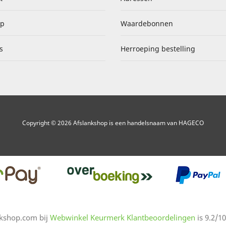
ap
Waardebonnen
s
Herroeping bestelling
Copyright © 2026 Afslankshop is een handelsnaam van HAGECO
nkshop.com
bij
Webwinkel Keurmerk Klantbeoordelingen
is
9.2
/
10