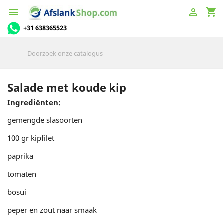
shopping_cart


+31 638365523
Salade met koude kip
Ingrediënten:
gemengde slasoorten
100 gr kipfilet
paprika
tomaten
bosui
peper en zout naar smaak