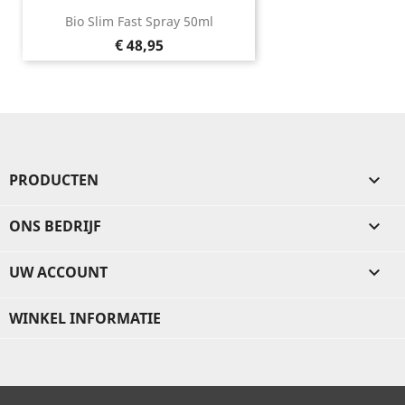
Bio Slim Fast Spray 50ml
Prijs
€ 48,95
PRODUCTEN

ONS BEDRIJF

UW ACCOUNT

WINKEL INFORMATIE