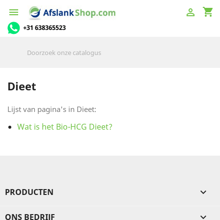
shopping_cart


+31 638365523
Dieet
Lijst van pagina's in Dieet:
Wat is het Bio-HCG Dieet?
PRODUCTEN

ONS BEDRIJF
